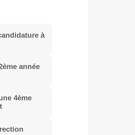
candidature à
 2ème année
 une 4ème
t
rection