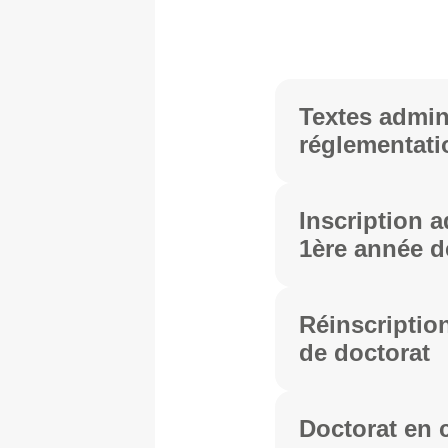
Textes admini
réglementati
Inscription a
1ère année d
Réinscriptio
de doctorat
Doctorat en c