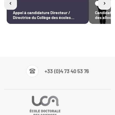
Sciences 
Appel à candidature Directeur /
Candidater
Directrice du Collège des écoles
des alloca
doctorales (CED)
+33 (0)4 73 40 53 76