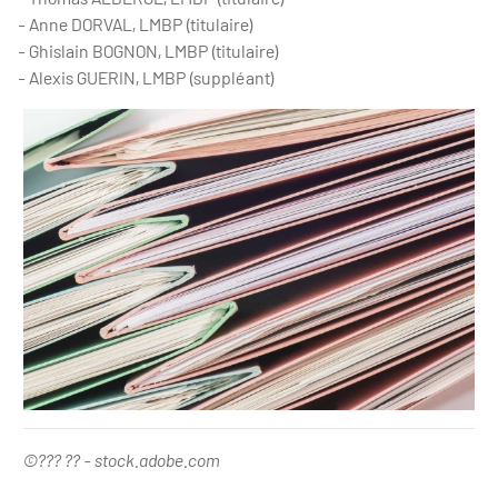
- Anne DORVAL, LMBP (titulaire)
- Ghislain BOGNON, LMBP (titulaire)
- Alexis GUERIN, LMBP (suppléant)
©??? ?? - stock.adobe.com